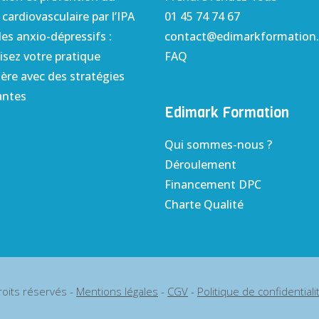
 cardiovasculaire par l’IPA
01 45 74 74 67
es anxio-dépressifs :
contact@edimarkformation.
sez votre pratique
FAQ
ière avec des stratégies
antes
Edimark Formation
Qui sommes-nous ?
Déroulement
Financement DPC
Charte Qualité
oits réservés -
Mentions légales
-
CGV
-
Politique de confidentiali