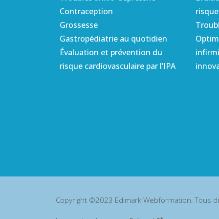
Contraception
risque
Grossesse
Troubl
Gastropédiatrie au quotidien
Optimi
Évaluation et prévention du
infirm
risque cardiovasculaire par l’IPA
innov
Copyright ©2023 Edimark Webformation. Tous dr