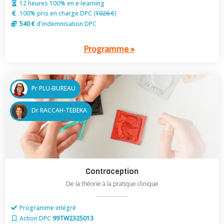
12 heures 100% en e-learning
100% pris en charge DPC (
1026 €
)
540 €
d'indemnisation DPC
Programme »
Pr PLU-BUREAU
Dr RACCAH-TEBEKA
Contraception
De la théorie à la pratique clinique
Programme intégré
Action DPC
99TW2325013